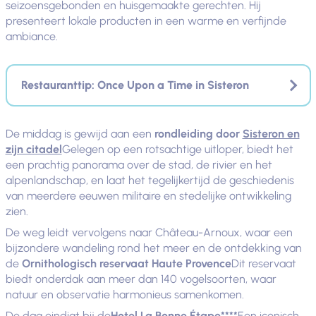
seizoensgebonden en huisgemaakte gerechten. Hij
presenteert lokale producten in een warme en verfijnde
ambiance.
Restauranttip: Once Upon a Time in Sisteron
De middag is gewijd aan een
rondleiding door
Sisteron en
zijn citadel
Gelegen op een rotsachtige uitloper, biedt het
een prachtig panorama over de stad, de rivier en het
alpenlandschap, en laat het tegelijkertijd de geschiedenis
van meerdere eeuwen militaire en stedelijke ontwikkeling
zien.
De weg leidt vervolgens naar Château-Arnoux, waar een
bijzondere wandeling rond het meer en de ontdekking van
de
Ornithologisch reservaat Haute Provence
Dit reservaat
biedt onderdak aan meer dan 140 vogelsoorten, waar
natuur en observatie harmonieus samenkomen.
De dag eindigt bij de
Hotel La Bonne Étape****
Een iconisch