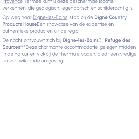
Provence
Hiermee kunt u deze beschermde locatie
verkennen, die geologisch, legendarisch en schilderachtig is.
Op weg naar
Digne-les-Bains
, stop bij de
Digne Country
Products House
Een showcase van de expertise en
authentieke producten uit de regio.
De nacht ontvouwt zich bij
Digne-les-Bains
Bij
Refuge des
Sources***
Deze charmante accommodatie, gelegen midden
in de natuur en vlakbij de thermale baden, biedt een vredige
en verkwikkende omgeving.
Hotel - Restaurant
De toevlucht van de bronnen
meer