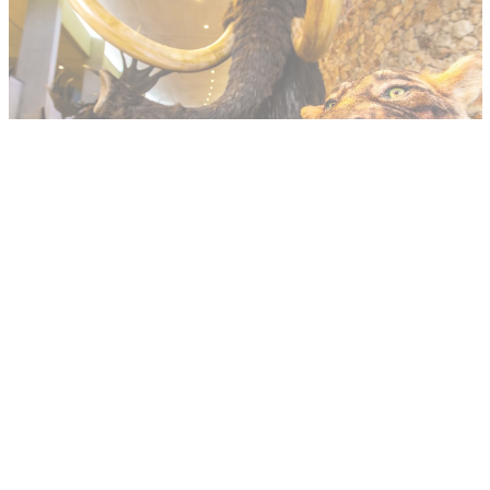
Gréoux-les-Bains,
een kuuroord, een