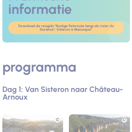
informatie
Download de reisgids "Rustige fietsroute langs de rivier de
Durance": Sisteron à Manosque"
programma
Dag 1: Van Sisteron naar Château-
Arnoux
Foto
Foto