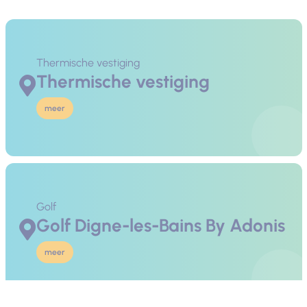
Thermische vestiging
Thermische vestiging
meer
Golf
Golf Digne-les-Bains By Adonis
meer