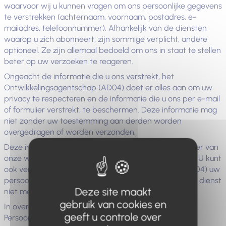
waarvoor wij u kunnen vragen om ons persoonlijke gegevens
te verstrekken (achternaam, voornaam, postadres, e-
mailadres, telefoonnummer). Afhankelijk van de diensten
waarop u zich abonneert, zijn sommige verplicht, andere
optioneel. Ze zijn allemaal bedoeld om ons in staat te stellen
beter op uw verzoeken te reageren.
Ongeacht de informatie die u ons verstrekt, het
Ontwikkelingsagentschap (AD04) doet er alles aan om uw
privacy te respecteren en de informatie die u ons per e-mail
of formulier verstrekt, te beschermen. Deze informatie mag
niet zonder uw toestemming aan derden worden
overgedragen of worden verzonden.
Deze informatie wordt opgeslagen op de hostingserver van
onze website. Uw gegevens worden 10 jaar bewaard. U kunt
ook verzoeken dat het Ontwikkelingsagentschap (AD04) uw
persoonsgegevens verwijdert zodra u de betreffende dienst
Deze site maakt
niet meer gebruikt.
gebruik van cookies en
In overeenstemming met de Wet Bescherming
geeft u controle over
Persoonsgegevens van 6 januari 1978 heeft u recht op