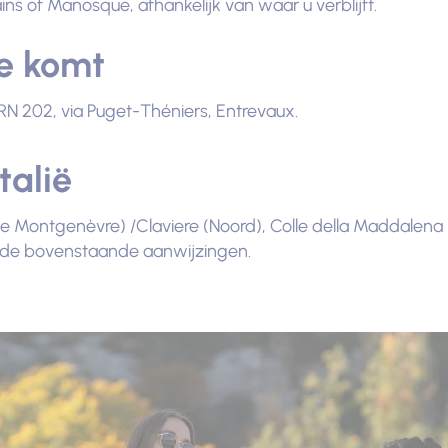
ins of Manosque, afhankelijk van waar u verblijft.
ce komt
 RN 202, via Puget-Théniers, Entrevaux.
talië
de Montgenèvre) /Claviere (Noord), Colle della Maddalena 
s de bovenstaande aanwijzingen.