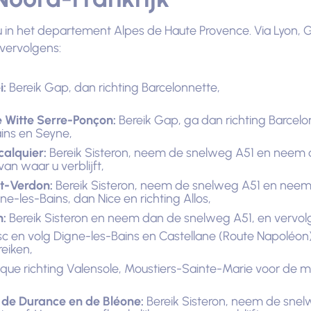
 in het departement Alpes de Haute Provence. Via Lyon, G
vervolgens:
i:
Bereik Gap, dan richting Barcelonnette,
e Witte Serre-Ponçon:
Bereik Gap, ga dan richting Barce
ains en Seyne,
calquier:
Bereik Sisteron, neem de snelweg A51 en neem d
 van waar u verblijft,
ut-Verdon:
Bereik Sisteron, neem de snelweg A51 en neem
e-les-Bains, dan Nice en richting Allos,
n:
Bereik Sisteron en neem dan de snelweg A51, en vervol
sc en volg Digne-les-Bains en Castellane (Route Napoléo
eiken,
que richting Valensole, Moustiers-Sainte-Marie voor de 
n de Durance en de Bléone:
Bereik Sisteron, neem de snel