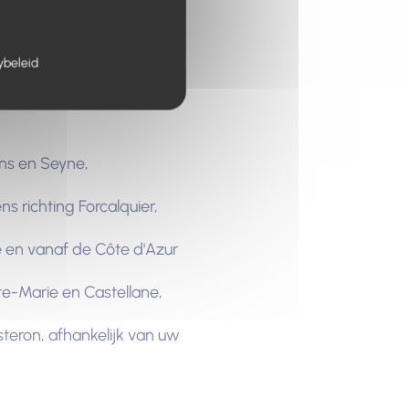
het zuiden? Neem de
ybeleid
ins en Seyne,
ns richting Forcalquier,
ce en vanaf de Côte d'Azur
te-Marie en Castellane,
steron, afhankelijk van uw