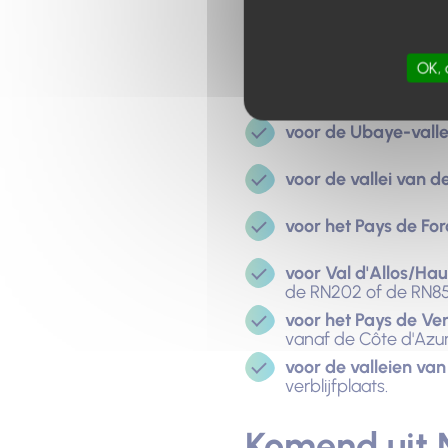
Komend uit Z
Hoe bereikt u het depart
OK, 
snelweg A51 en volg dan:
voor de Ubaye-valle
voor de vallei van d
voor het Pays de Fo
voor Val d'Allos/Ha
de RN202 of de RN85
voor het Pays de Ve
vanaf de Côte d'Azu
voor de valleien va
verblijfplaats.
Komend uit 