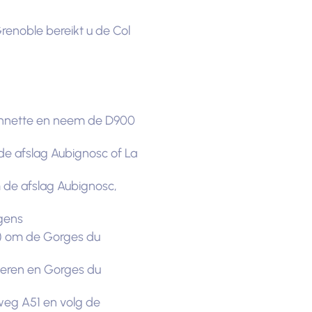
renoble bereikt u de Col
lonnette en neem de D900
e afslag Aubignosc of La
 de afslag Aubignosc,
gens
n) om de Gorges du
meren en Gorges du
weg A51 en volg de