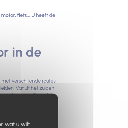
otor, fiets... U heeft de
r in de
 met verschillende routes
eiden. Vanuit het zuiden
 vervolgens via Gap. U
de belangrijkste
r wat u wilt