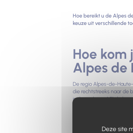
Hoe bereikt u de Alpes de 
keuze uit verschillende 
Hoe kom j
Alpes de
De regio Alpes-de-Haute-P
die rechtstreeks naar de 
is de snelweg A51 de beste
kunt ook de snelweg A51 n
toeristische steden en do
Deze site m