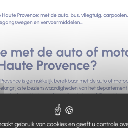
Haute Provence: met de auto, bus, vliegtuig, carpoolen, m
toegangswegen en vervoermiddelen...
e met de auto of moto
 Haute Provence?
rovence is gemakkelijk bereikbaar met de auto of motor,
belangrijkste bezienswaardigheden van het departement l
 optie. Vanuit het noorden rijdt u via Lyon of Grenoble en
emen. Mooie routes, zoals de Route Napoléon, verbinden 
rpen ook.
aakt gebruik van cookies en geeft u controle ove