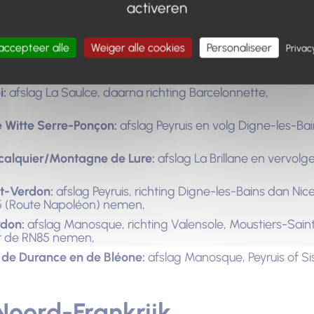
uid-Frankrijk
activeren
ement Alpes de Haute Provence (departement 04) vanuit 
accepteer alle
Weiger alle cookies
Personaliseer
Privac
i:
afslag La Saulce, daarna richting Barcelonnette,
e Witte Serre-Ponçon:
afslag Peyruis en volg Digne-les-Ba
rcalquier/Montagne de Lure:
afslag La Brillane en vervolge
ut-Verdon:
afslag Peyruis, richting Digne-les-Bains dan Ni
 (Route Napoléon) nemen,
rdon:
afslag Manosque, richting Valensole, Moustiers-Sain
r de RN85 nemen,
n de Durance en de Bléone:
afslag Manosque, Peyruis of Si
Noord-Frankrijk