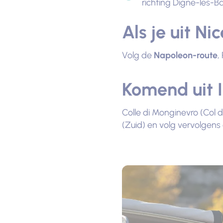
richting Digne-les-Ba
Als je uit Ni
Volg de
Napoleon-route
,
Komend uit I
Colle di Monginevro (Col 
(Zuid) en volg vervolgen
Foto