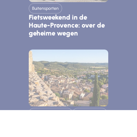
Buitensporten
Fietsweekend in de
Haute-Provence: over de
geheime wegen
Kunst van het leven
Water / Welzijn
Steden en dorpen
Gréoux-les-Bains: een