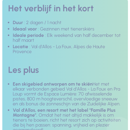
Het verblijf in het kort
Duur
: 2 dagen / 1 nacht
Ideaal voor
: Gezinnen met tienerskiërs
Ideale periode
: Elk weekend van half december tot
half maart
Locatie
: Val d'Allos - La Foux, Alpes de Haute
Provence
Les plus
Een skigebied ontworpen om te skiën
Het met
elkaar verbonden gebied Val d'Allos - La Foux en Pra
Loup vormt de Espace Lumière: 70 afwisselende
pistes, 800 m hoogteverschil, overvloedige sneeuw
en als bonus de zonneschijn van de Zuidelijke Alpen.
Val d'Allos, een resort met het label "Famille Plus
Montagne".
Omdat het niet altijd makkelijk is om
tieners te boeien, richt het resort zich op activiteiten
die bij hen passen: spanning, vrijheid en plezier
gegarandeerd!