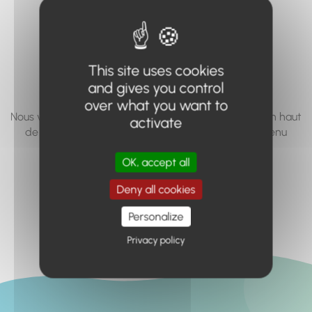
vous cherchez à
accéder n'existe
pas... ou plus.
This site uses cookies
and gives you control
over what you want to
Nous vous invitons à utiliser le moteur de recherche en haut
activate
de page, ou à utiliser le menu pour trouver le contenu
recherché.
OK, accept all
Retour à l'accueil
Deny all cookies
Personalize
Privacy policy