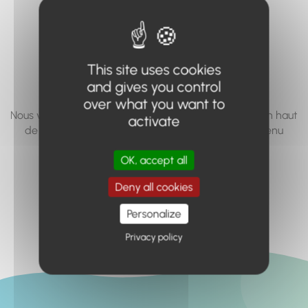
vous cherchez à
accéder n'existe
pas... ou plus.
This site uses cookies
and gives you control
over what you want to
Nous vous invitons à utiliser le moteur de recherche en haut
activate
de page, ou à utiliser le menu pour trouver le contenu
recherché.
OK, accept all
Retour à l'accueil
Deny all cookies
Personalize
Privacy policy