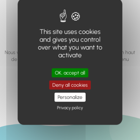
vous cherchez à
accéder n'existe
pas... ou plus.
This site uses cookies
and gives you control
over what you want to
Nous vous invitons à utiliser le moteur de recherche en haut
activate
de page, ou à utiliser le menu pour trouver le contenu
recherché.
OK, accept all
Retour à l'accueil
Deny all cookies
Personalize
Privacy policy