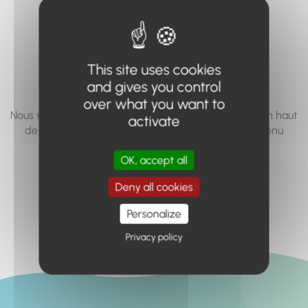
vous cherchez à
accéder n'existe
pas... ou plus.
This site uses cookies
and gives you control
over what you want to
Nous vous invitons à utiliser le moteur de recherche en haut
activate
de page, ou à utiliser le menu pour trouver le contenu
recherché.
OK, accept all
Retour à l'accueil
Deny all cookies
Personalize
Privacy policy