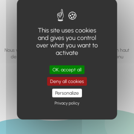
vous cherchez à
accéder n'existe
pas... ou plus.
This site uses cookies
and gives you control
over what you want to
Nous vous invitons à utiliser le moteur de recherche en haut
activate
de page, ou à utiliser le menu pour trouver le contenu
recherché.
OK, accept all
Retour à l'accueil
Deny all cookies
Personalize
Privacy policy