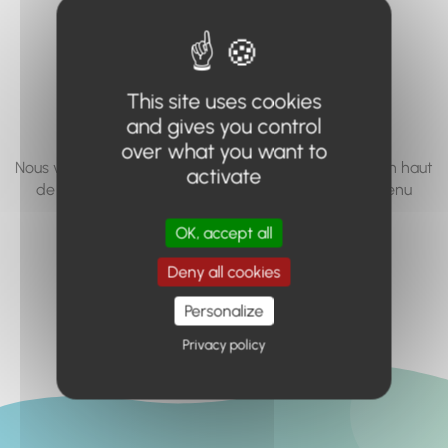
vous cherchez à
accéder n'existe
pas... ou plus.
This site uses cookies
and gives you control
over what you want to
Nous vous invitons à utiliser le moteur de recherche en haut
activate
de page, ou à utiliser le menu pour trouver le contenu
recherché.
OK, accept all
Retour à l'accueil
Deny all cookies
Personalize
Privacy policy