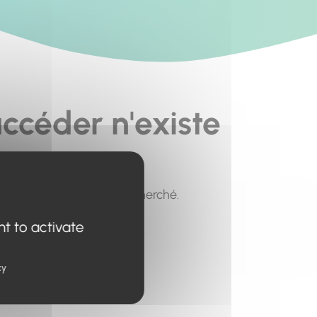
ccéder n'existe
pour trouver le contenu recherché.
nt to activate
cy