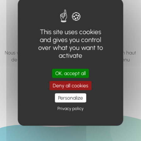
vous cherchez à
accéder n'existe
pas... ou plus.
This site uses cookies
and gives you control
over what you want to
Nous vous invitons à utiliser le moteur de recherche en haut
activate
de page, ou à utiliser le menu pour trouver le contenu
recherché.
OK, accept all
Retour à l'accueil
Deny all cookies
Personalize
Privacy policy