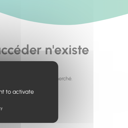
ccéder n'existe
pour trouver le contenu recherché.
nt to activate
cy