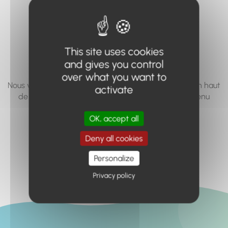
vous cherchez à
accéder n'existe
pas... ou plus.
This site uses cookies
and gives you control
over what you want to
Nous vous invitons à utiliser le moteur de recherche en haut
activate
de page, ou à utiliser le menu pour trouver le contenu
recherché.
OK, accept all
Retour à l'accueil
Deny all cookies
Personalize
Privacy policy