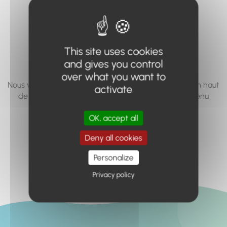
vous cherchez à
accéder n'existe
pas... ou plus.
This site uses cookies
and gives you control
over what you want to
Nous vous invitons à utiliser le moteur de recherche en haut
activate
de page, ou à utiliser le menu pour trouver le contenu
recherché.
OK, accept all
Retour à l'accueil
Deny all cookies
Personalize
Privacy policy