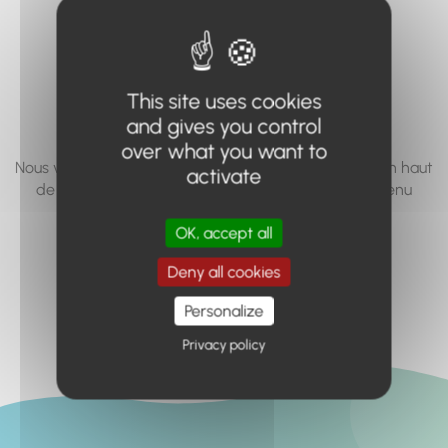
vous cherchez à
accéder n'existe
pas... ou plus.
This site uses cookies
and gives you control
over what you want to
Nous vous invitons à utiliser le moteur de recherche en haut
activate
de page, ou à utiliser le menu pour trouver le contenu
recherché.
OK, accept all
Retour à l'accueil
Deny all cookies
Personalize
Privacy policy