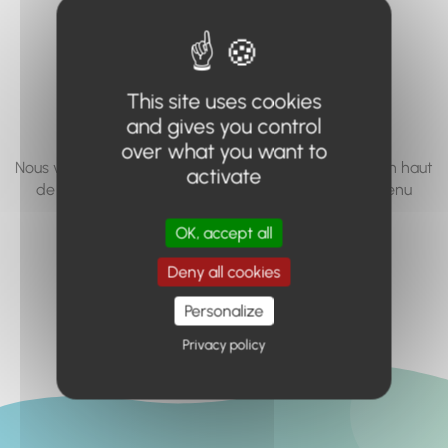
vous cherchez à
accéder n'existe
pas... ou plus.
This site uses cookies
and gives you control
over what you want to
Nous vous invitons à utiliser le moteur de recherche en haut
activate
de page, ou à utiliser le menu pour trouver le contenu
recherché.
OK, accept all
Retour à l'accueil
Deny all cookies
Personalize
Privacy policy