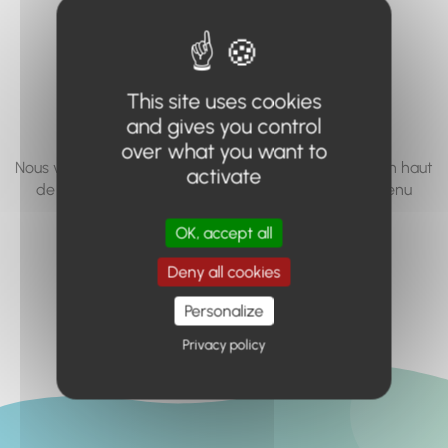
vous cherchez à
accéder n'existe
pas... ou plus.
This site uses cookies
and gives you control
over what you want to
Nous vous invitons à utiliser le moteur de recherche en haut
activate
de page, ou à utiliser le menu pour trouver le contenu
recherché.
OK, accept all
Retour à l'accueil
Deny all cookies
Personalize
Privacy policy