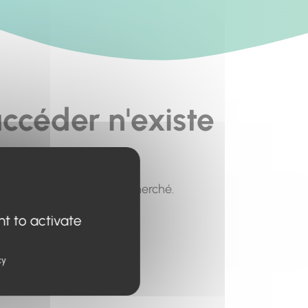
ccéder n'existe
pour trouver le contenu recherché.
nt to activate
cy