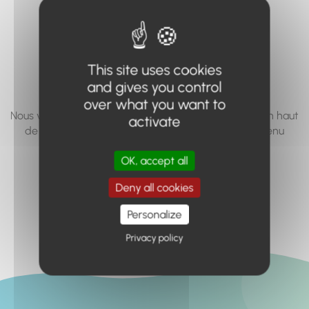
vous cherchez à
accéder n'existe
pas... ou plus.
This site uses cookies
and gives you control
over what you want to
Nous vous invitons à utiliser le moteur de recherche en haut
activate
de page, ou à utiliser le menu pour trouver le contenu
recherché.
OK, accept all
Retour à l'accueil
Deny all cookies
Personalize
Privacy policy