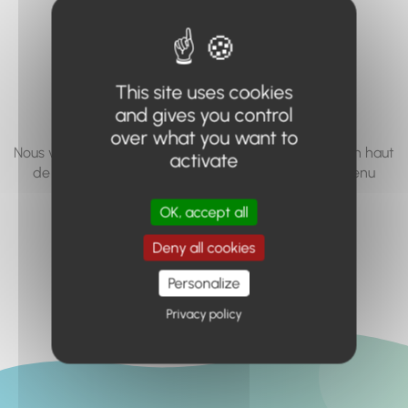
vous cherchez à
accéder n'existe
pas... ou plus.
This site uses cookies
and gives you control
over what you want to
Nous vous invitons à utiliser le moteur de recherche en haut
activate
de page, ou à utiliser le menu pour trouver le contenu
recherché.
OK, accept all
Retour à l'accueil
Deny all cookies
Personalize
Privacy policy