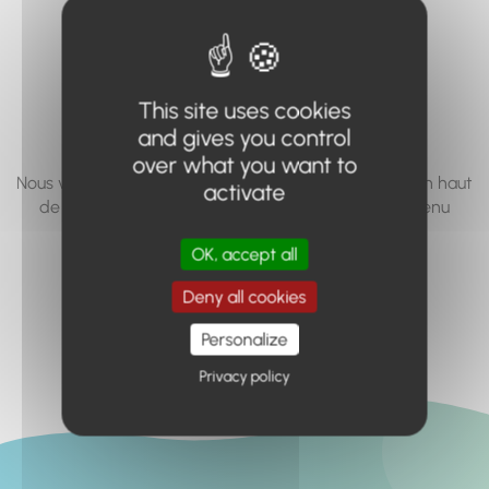
vous cherchez à
accéder n'existe
pas... ou plus.
This site uses cookies
and gives you control
over what you want to
Nous vous invitons à utiliser le moteur de recherche en haut
activate
de page, ou à utiliser le menu pour trouver le contenu
recherché.
OK, accept all
Retour à l'accueil
Deny all cookies
Personalize
Privacy policy