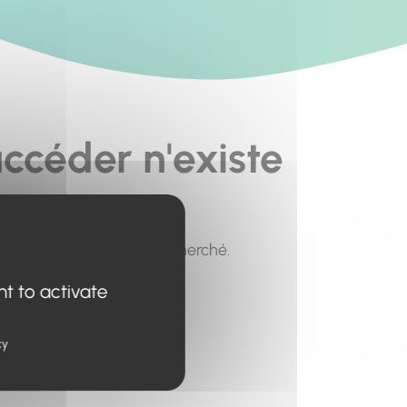
ccéder n'existe
pour trouver le contenu recherché.
nt to activate
cy