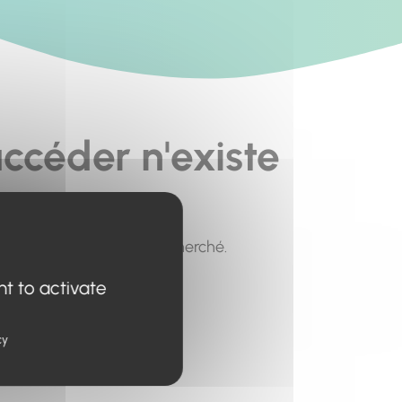
ccéder n'existe
pour trouver le contenu recherché.
nt to activate
cy