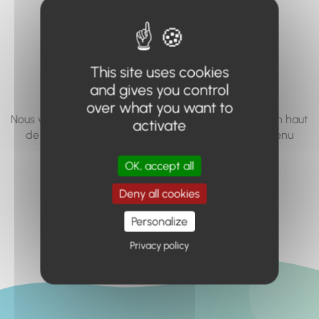
vous cherchez à
accéder n'existe
pas... ou plus.
This site uses cookies
and gives you control
over what you want to
Nous vous invitons à utiliser le moteur de recherche en haut
activate
de page, ou à utiliser le menu pour trouver le contenu
recherché.
OK, accept all
Retour à l'accueil
Deny all cookies
Personalize
Privacy policy