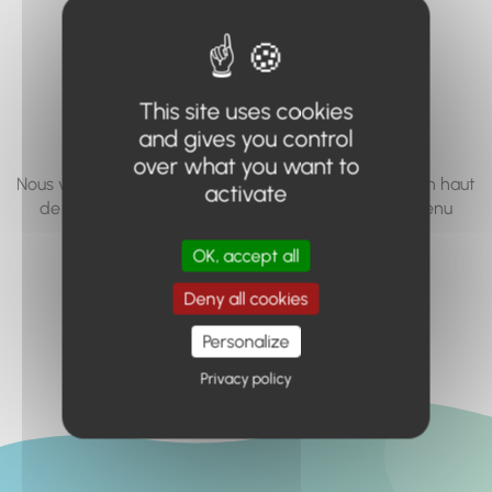
vous cherchez à
accéder n'existe
pas... ou plus.
This site uses cookies
and gives you control
over what you want to
Nous vous invitons à utiliser le moteur de recherche en haut
activate
de page, ou à utiliser le menu pour trouver le contenu
recherché.
OK, accept all
Retour à l'accueil
Deny all cookies
Personalize
Privacy policy