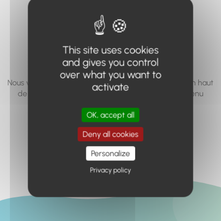
vous cherchez à
accéder n'existe
pas... ou plus.
This site uses cookies
and gives you control
over what you want to
Nous vous invitons à utiliser le moteur de recherche en haut
activate
de page, ou à utiliser le menu pour trouver le contenu
recherché.
OK, accept all
Retour à l'accueil
Deny all cookies
Personalize
Privacy policy