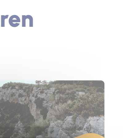
ren
s un nouvel onglet)