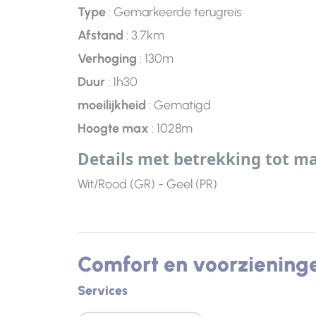
Type
: Gemarkeerde terugreis
Afstand
: 3.7km
Verhoging
: 130m
Duur
: 1h30
moeilijkheid
: Gematigd
Hoogte max
: 1028m
Details met betrekking tot m
Wit/Rood (GR) - Geel (PR)
Comfort en voorziening
Services