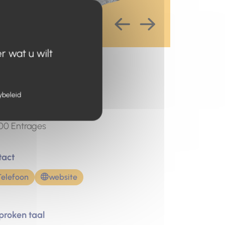
r wat u wilt
es
rtpunt
ybeleid
Portes d'Entrages
e du village
00
Entrages
tact
Telefoon
website
proken taal