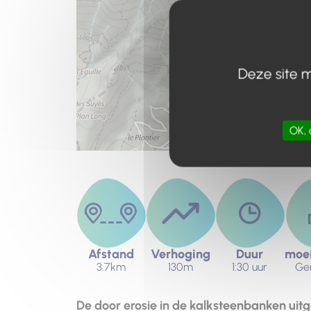
Deze site m
OK, 
Afstand
Verhoging
Duur
moei
3.7km
130m
1:30 uur
Ge
De door erosie in de kalksteenbanken ui