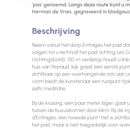
'pas' genoemd. Langs deze route kunt u me
Herman de Vries, gegraveerd in bladgoud
Beschrijving
Neem vanuit het dorp Entrages het pad dat 
volgen tot u rechtsaf het pad richting Les C
(richtingsbord). 150 m verderop houdt u li
huis van Peyraud, kijk goed: een eerste
punt
zichtbaar op een overhangende rots aan u
vorm biedt de kunstenaar een rustpunt tijd
zelfs meditatie.
Bij de kruising, een paar meter lager, gaat 
tussen de buxusbomen door klimt. Bij de i
d'Entrages, een tweede
punt
! Het is zicht
het pad, maar is niet toegankelijk voor wa