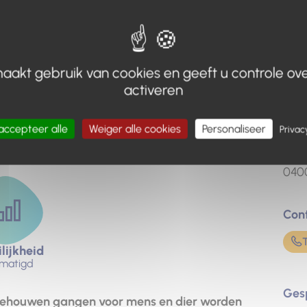
aakt gebruik van cookies en geeft u controle ove
activeren
Adr
+
Sta
−
accepteer alle
Weiger alle cookies
Personaliseer
Privac
Les 
Leaflet
|
IGN-F/Geoportail
Plac
040
Con
lijkheid
matigd
Ges
tgehouwen gangen voor mens en dier worden