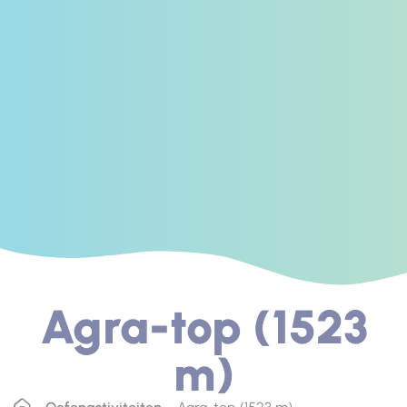
Agra-top (1523
m)