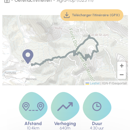
Oefenactiviteiten
Agra-top (1523 m)
Télécharger l'itinéraire (GPX)
(téléchargement, ouver
+
−
Leaflet
|
IGN-F/Geoportail
Afstand
Verhoging
Duur
10.4km
640m
4:30 uur