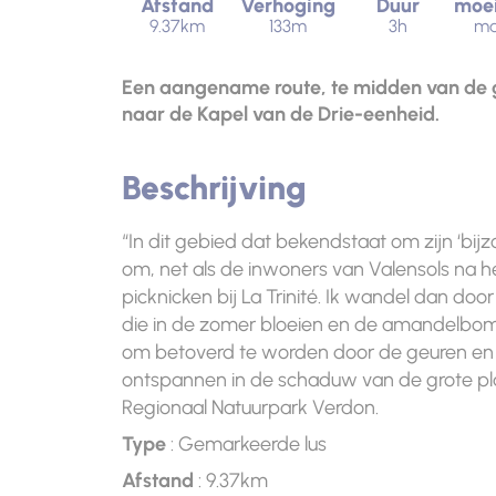
Afstand
Verhoging
Duur
moei
9.37km
133m
3h
ma
Een aangename route, te midden van de g
naar de Kapel van de Drie-eenheid.
Beschrijving
“In dit gebied dat bekendstaat om zijn ‘bijzo
om, net als de inwoners van Valensols na he
picknicken bij La Trinité. Ik wandel dan do
die in de zomer bloeien en de amandelbomen
om betoverd te worden door de geuren en k
ontspannen in de schaduw van de grote pla
Regionaal Natuurpark Verdon.
Type
: Gemarkeerde lus
Afstand
: 9.37km