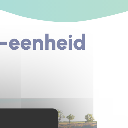
-eenheid
s un nouvel onglet)