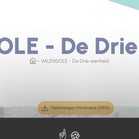
LE - De Drie
VALENSOLE - De Drie-eenheid
Télécharger l'itinéraire (GPX)
(téléchargement, ouverture dan