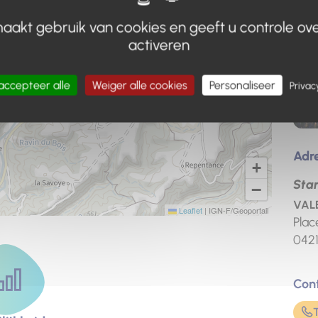
aakt gebruik van cookies en geeft u controle ove
activeren
accepteer alle
Weiger alle cookies
Personaliseer
Privac
Adr
+
Sta
−
VALE
Leaflet
|
IGN-F/Geoportail
Plac
042
Con