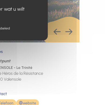
r wat u wilt
ybeleid
es
rtpunt
NSOLE - La Trinité
e Héros de la Résistance
10
Valensole
tact
Telefoon
website