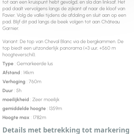
tot aan een kruispunt hebt gevolgd, en sla dan linksaf. Het
pad daalt vervolgens langs de zijkant af naar de kloof van
Favier. Volg de vallei tijdens de afdaling en sluit aan op een
pad. Blijf dit pad langs de beek volgen tot aan Château
Garnier.
Variant: De top van Cheval Blanc via de bergkammen. De
top biedt een uitzonderlijk panorama (+3 uur, +560 m
hoogteverschil).
Type
: Gemarkeerde lus
Afstand
: 14km
Verhoging
: 760m
Duur
: 5h
moeilijkheid
: Zeer moeilijk
gemiddelde hoogte
: 1359m
Hoogte max
: 1782m
Details met betrekking tot markering