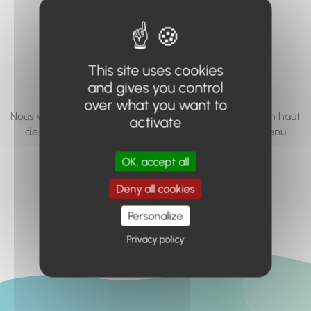
vous cherchez à
accéder n'existe
pas... ou plus.
This site uses cookies
and gives you control
over what you want to
Nous vous invitons à utiliser le moteur de recherche en haut
activate
de page, ou à utiliser le menu pour trouver le contenu
recherché.
OK, accept all
Retour à l'accueil
Deny all cookies
Personalize
Privacy policy