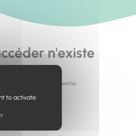
ccéder n'existe
pour trouver le contenu recherché.
nt to activate
cy