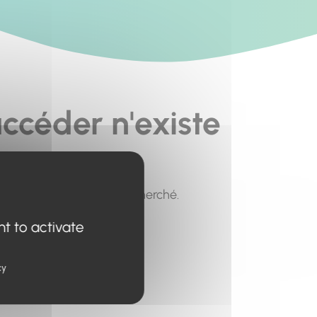
ccéder n'existe
pour trouver le contenu recherché.
nt to activate
cy