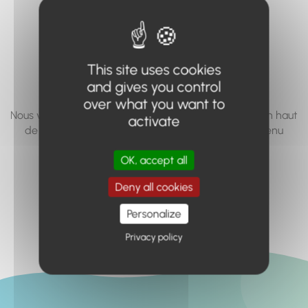
vous cherchez à
accéder n'existe
pas... ou plus.
This site uses cookies
and gives you control
over what you want to
Nous vous invitons à utiliser le moteur de recherche en haut
activate
de page, ou à utiliser le menu pour trouver le contenu
recherché.
OK, accept all
Retour à l'accueil
Deny all cookies
Personalize
Privacy policy