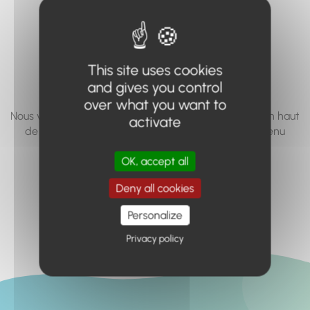
vous cherchez à
accéder n'existe
pas... ou plus.
This site uses cookies
and gives you control
over what you want to
Nous vous invitons à utiliser le moteur de recherche en haut
activate
de page, ou à utiliser le menu pour trouver le contenu
recherché.
OK, accept all
Retour à l'accueil
Deny all cookies
Personalize
Privacy policy