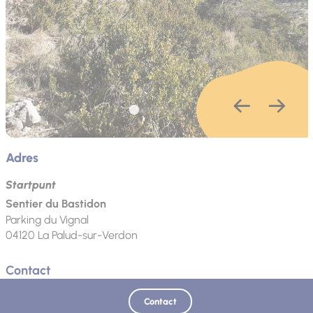
Adres
Startpunt
Sentier du Bastidon
Parking du Vignal
04120
La Palud-sur-Verdon
Contact
Telefoon
Telefoon
E-mail
website
Contact