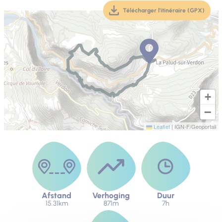
Télécharger l'itinéraire (GPX)
(téléchargement, ouver
+
−
Leaflet
|
IGN-F/Geoportail
Afstand
Verhoging
Duur
15.31km
871m
7h