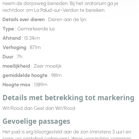
neem de dorpsweg beneden. Bij het oratorium ga je
rechtdoor om La Palud-sur-Verdon te bereiken.
Details over dieren
: Dieren aan de lijn.
Type
: Gemarkeerde lus
Afstand
: 15.31km
Verhoging
: 871m
Duur
: 7h
moeilijkheid
: Zeer moeilijk
gemiddelde hoogte
: 981m
Hoogte max
: 1389m
Details met betrekking tot markering
Wit/Rood dan Geel dan Wit/Rood
Gevoelige passages
Het pad is erg blootgesteld aan de zon (minstens 3 uur) en
soms vrij onstabiel (valgevaar). Wees voorzichtig, sommige