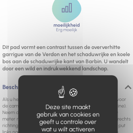
moeilijkheid
Erg moeilijk
Dit pad vormt een contrast tussen de oververhitte
garrigue van de Verdon en het schaduwrijke en koele
bos aan de schaduwrijke kant van Barbin. U wandelt
door een wild en indrukwekkend landschap.
Beschrijving
Als u het dorp verlaat richting Moustiers, neemt u vlak voor
de camping Bourbon het pad links (GR4 richting La Maline).
Deze site maakt
Neem de Route des Crêtes en volg deze ongeveer 250
gebruik van cookies en
meter naar rechts. Neem bij het pompstation het pad rechts
geeft u controle over
richting Bonlau. Ga achter het gebouw langs. Ga na de put
wat u wilt activeren
links naar beneden. Volg verderop de Route des Crêtes