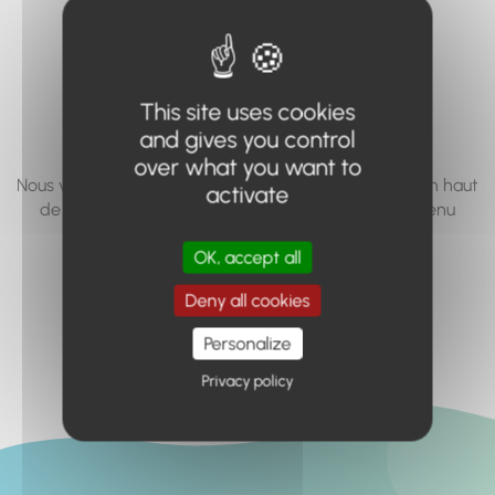
vous cherchez à
accéder n'existe
pas... ou plus.
This site uses cookies
and gives you control
over what you want to
Nous vous invitons à utiliser le moteur de recherche en haut
activate
de page, ou à utiliser le menu pour trouver le contenu
recherché.
OK, accept all
Retour à l'accueil
Deny all cookies
Personalize
Privacy policy