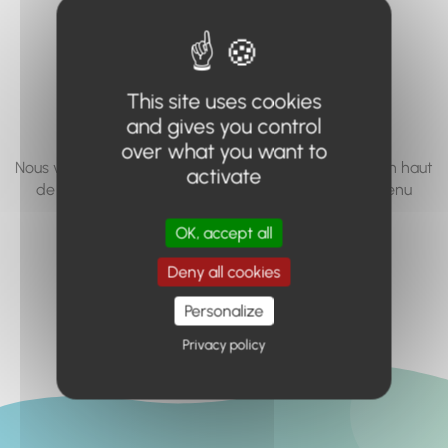
vous cherchez à
accéder n'existe
pas... ou plus.
This site uses cookies
and gives you control
over what you want to
Nous vous invitons à utiliser le moteur de recherche en haut
activate
de page, ou à utiliser le menu pour trouver le contenu
recherché.
OK, accept all
Retour à l'accueil
Deny all cookies
Personalize
Privacy policy