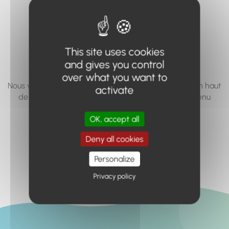
vous cherchez à
accéder n'existe
pas... ou plus.
This site uses cookies
and gives you control
over what you want to
Nous vous invitons à utiliser le moteur de recherche en haut
activate
de page, ou à utiliser le menu pour trouver le contenu
recherché.
OK, accept all
Retour à l'accueil
Deny all cookies
Personalize
Privacy policy