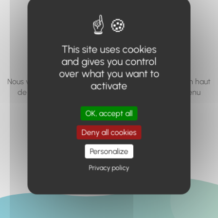
vous cherchez à
accéder n'existe
pas... ou plus.
This site uses cookies
and gives you control
over what you want to
Nous vous invitons à utiliser le moteur de recherche en haut
activate
de page, ou à utiliser le menu pour trouver le contenu
recherché.
OK, accept all
Retour à l'accueil
Deny all cookies
Personalize
Privacy policy