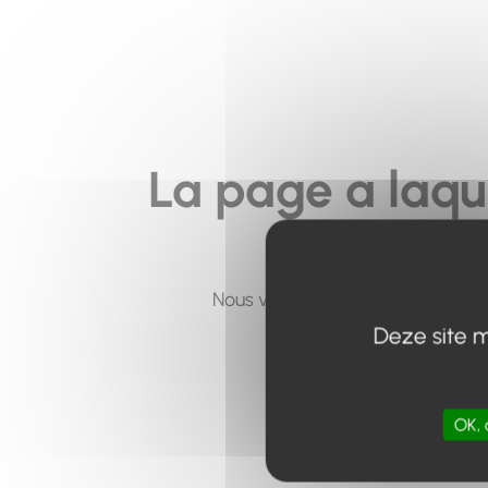
La page a laqu
Nous vous invitons à utiliser le 
Deze site m
OK, 