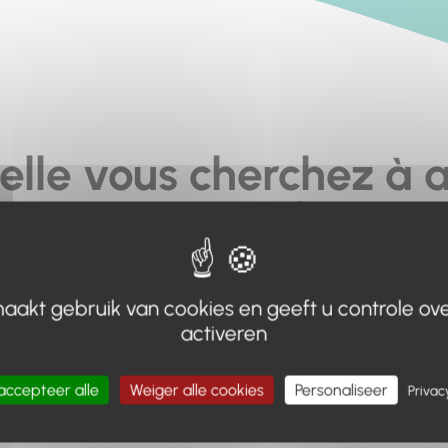
elle vous cherchez à a
pas... ou plus.
moteur de recherche en haut de page, ou à utiliser le menu 
aakt gebruik van cookies en geeft u controle ove
Retour à l'accueil
activeren
accepteer alle
Weiger alle cookies
Personaliseer
Privac