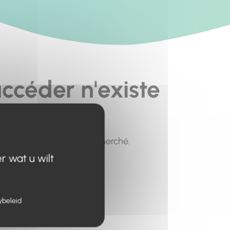
ccéder n'existe
pour trouver le contenu recherché.
r wat u wilt
ybeleid