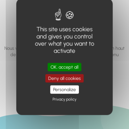
vous cherchez à
accéder n'existe
pas... ou plus.
This site uses cookies
and gives you control
over what you want to
Nous vous invitons à utiliser le moteur de recherche en haut
activate
de page, ou à utiliser le menu pour trouver le contenu
recherché.
OK, accept all
Retour à l'accueil
Deny all cookies
Personalize
Privacy policy