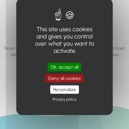
vous cherchez à
accéder n'existe
pas... ou plus.
This site uses cookies
and gives you control
over what you want to
Nous vous invitons à utiliser le moteur de recherche en haut
activate
de page, ou à utiliser le menu pour trouver le contenu
recherché.
OK, accept all
Retour à l'accueil
Deny all cookies
Personalize
Privacy policy