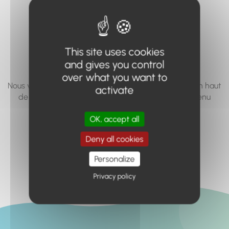
vous cherchez à
accéder n'existe
pas... ou plus.
This site uses cookies
and gives you control
over what you want to
Nous vous invitons à utiliser le moteur de recherche en haut
activate
de page, ou à utiliser le menu pour trouver le contenu
recherché.
OK, accept all
Retour à l'accueil
Deny all cookies
Personalize
Privacy policy