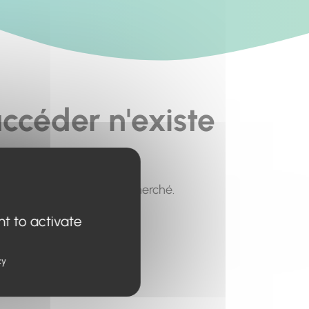
ccéder n'existe
pour trouver le contenu recherché.
nt to activate
cy